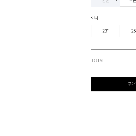
왼손
오
인치
23"
25
TOTAL
구매