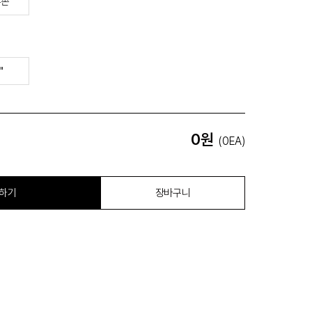
른손
"
0원
(0EA)
하기
장바구니