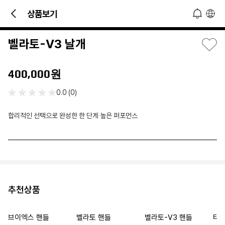
4
/
4
문의 및 소식 접하기!
상품보기
오늘 하루 열지 않기
닫기
벨라토-V3 날개
400,000원
0.0 (0)
합리적인 선택으로 완성한 한 단계 높은 퍼포먼스
추천상품
브이엑스 핸들
벨라토 핸들
벨라토-V3 핸들
타이