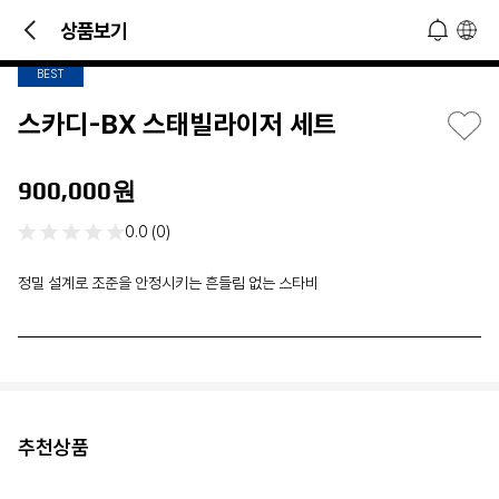
3
/
4
빠른 문의 및 소식 접하기!
상품보기
오늘 하루 열지 않기
닫기
BEST
스카디-BX 스태빌라이저 세트
900,000원
0.0 (0)
정밀 설계로 조준을 안정시키는 흔들림 없는 스타비
추천상품