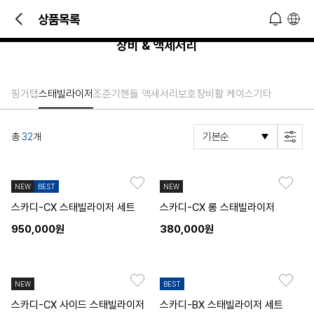
빠른 문의 및 소식 접하기!
상품목록
오늘 하루 열지 않기
닫기
장비 & 액세서리
핑거탭
스태빌라이저
조준기
핸들 액세서리
보호장비
활 케이스
기타
총
32
개
NEW
BEST
NEW
스카디-CX 스태빌라이저 세트
스카디-CX 롱 스태빌라이저
950,000원
380,000원
NEW
BEST
스카디-CX 사이드 스태빌라이저
스카디-BX 스태빌라이저 세트