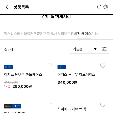
빠른 문의 및 소식 접하기!
상품목록
오늘 하루 열지 않기
닫기
장비 & 액세서리
핑거탭
스태빌라이저
조준기
핸들 액세서리
보호장비
활 케이스
기타
총
7
개
BEST
BEST
이지스 원보우 하드케이스
이지스 투보우 하드케이스
350,000
340,000원
17%
290,000원
NEW
BEST
하이퍼 리커브 백팩