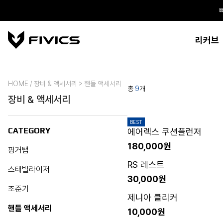
리커브
HOME / 장비 & 액세서리 > 핸들 액세서리
총
9
개
장비 & 액세서리
BEST
CATEGORY
에어렉스 쿠션플런저
180,000원
핑거탭
RS 레스트
스태빌라이저
30,000원
조준기
제니아 클리커
핸들 액세서리
10,000원