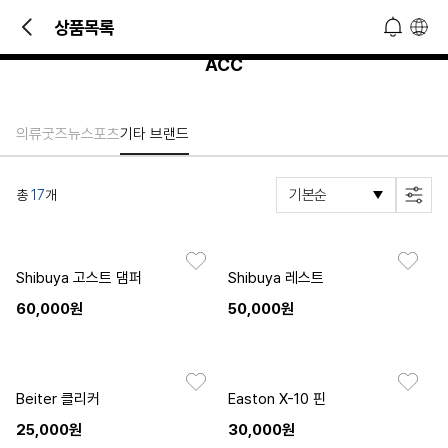
빠른 문의 및 소식 접하기!
상품목록
오늘 하루 열지 않기
닫기
ACC
의류
굿즈
뉴스포츠
기타 브랜드
총
17
개
Shibuya 고스트 댐퍼
Shibuya 레스트
60,000원
50,000원
Beiter 클리커
Easton X-10 핀
25,000원
30,000원