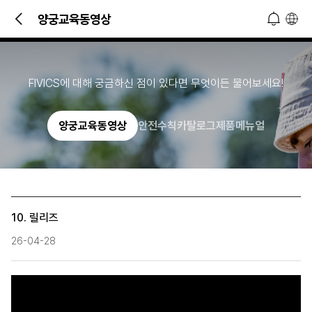
빠른 문의 및 소식 접하기!
양궁교육동영상
오늘 하루 열지 않기
닫기
FIVICS에 대해 궁금하신 점이 있다면 무엇이든 물어보세요!
양궁교육동영상
안전수칙
카탈로그
제품메뉴얼
10. 릴리즈
26-04-28