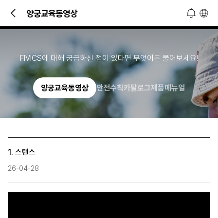
빠른 문의 및 소식 접하기!
양궁교육동영상
오늘 하루 열지 않기
닫기
FIVICS에 대해 궁금하신 점이 있다면 무엇이든 물어보세요!
양궁교육동영상
안전수칙
카탈로그
제품메뉴얼
1. 스탠스
26-04-28