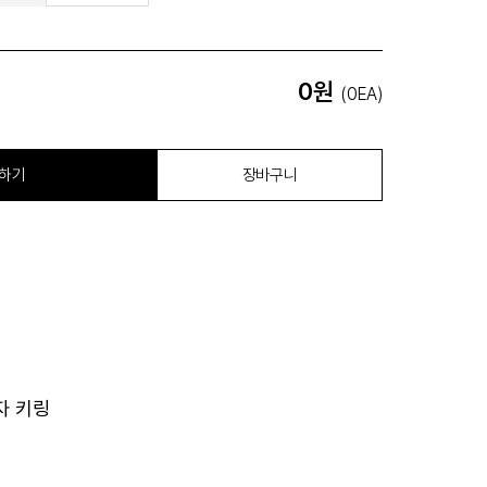
0원
(0EA)
하기
장바구니
자 키링