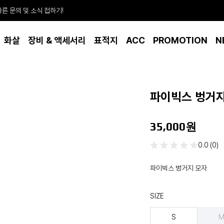
빠른 문의 및 소식 접하기!
화살
장비 & 액세서리
표적지
ACC
PROMOTION
N
파이빅스 벙거지
35,000원
0.0 (0)
파이빅스 벙거지 모자
SIZE
S