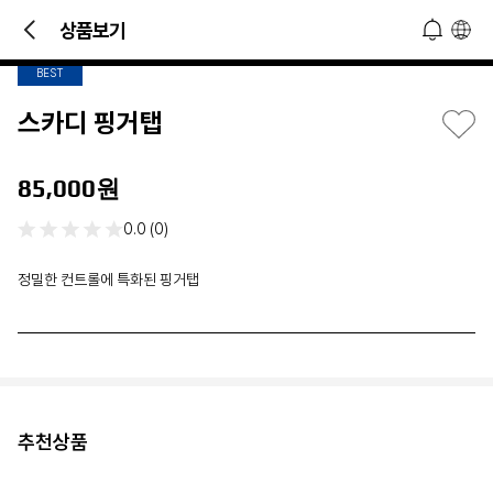
1
/
2
 문의 및 소식 접하기!
상품보기
오늘 하루 열지 않기
닫기
BEST
스카디 핑거탭
85,000원
0.0 (0)
정밀한 컨트롤에 특화된 핑거탭
추천상품