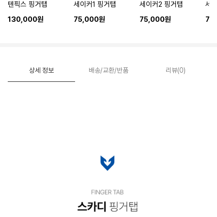
텐픽스 핑거탭
세이커1 핑거탭
세이커2 핑거탭
세이
130,000원
75,000원
75,000원
75
상세 정보
배송/교환/반품
리뷰(0)