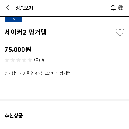
2
/
2
 및 소식 접하기!
상품보기
오늘 하루 열지 않기
닫기
BEST
세이커2 핑거탭
75,000원
0.0 (0)
핑거탭의 기준을 완성하는 스탠다드 핑거탭
추천상품